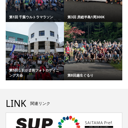
第1回 千葉ウルトラマラソン
第3回 房総半島1周300K
第5回しおがま街フォトロゲイニ
ング大会
第8回越生ぐるり
LINK
関連リンク