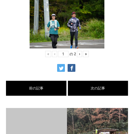
«
‹
の
2
›
»
前の記事
次の記事